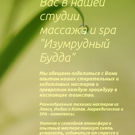
Вас в нашей
студии
массажа и spa
"Изумрудный
Будда"
Мы обещаем поделиться с Вами
опытом наших старательных и
заботливых мастеров и
превратим каждую процедуру в
настоящее таинство
.
Разнообразные техники мастеров из
Лаоса, Индии и Китая. Аюрведические и
SPA - комплексы.
Уютная и спокойная атмосфера и
опытные мастера помогут снять
усталость, избавиться от стресса и