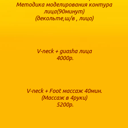
Методика моделирования контура
лица(90минут)
(декольте,ш/в , лицо)
V-neck + guasha лица
4000р.
V-neck + Foot массаж 40мин.
(Массаж в 4руки)
5200р.