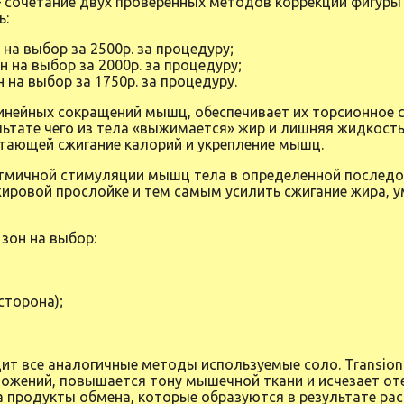
– сочетание двух проверенных методов коррекции фигуры
ь:
н на выбор за 2500р. за процедуру;
он на выбор за 2000р. за процедуру;
н на выбор за 1750р. за процедуру.
линейных сокращений мышц, обеспечивает их торсионное с
льтате чего из тела «выжимается» жир и лишняя жидкость
етающей сжигание калорий и укрепление мышц.
ритмичной стимуляции мышц тела в определенной последо
жировой прослойке и тем самым усилить сжигание жира, 
 зон на выбор:
сторона);
дит все аналогичные методы используемые соло. Transio
ожений, повышается тону мышечной ткани и исчезает оте
а продукты обмена, которые образуются в результате рас