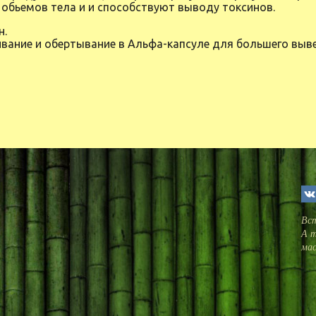
обьемов тела и и способствуют выводу токсинов.
н.
вание и обертывание в Альфа-капсуле для большего выв
Вст
А т
мас