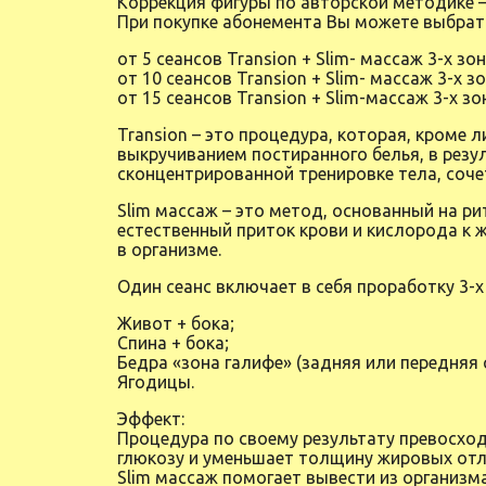
Коррекция фигуры по авторской методике 
При покупке абонемента Вы можете выбрат
от 5 сеансов Transion + Slim- массаж 3-х зо
от 10 сеансов Transion + Slim- массаж 3-х з
от 15 сеансов Transion + Slim-массаж 3-х зо
Transion – это процедура, которая, кроме 
выкручиванием постиранного белья, в резу
сконцентрированной тренировке тела, соч
Slim массаж – это метод, основанный на 
естественный приток крови и кислорода к 
в организме.
Один сеанс включает в себя проработку 3-х
Живот + бока;
Спина + бока;
Бедра «зона галифе» (задняя или передняя 
Ягодицы.
Эффект:
Процедура по своему результату превосхо
глюкозу и уменьшает толщину жировых отл
Slim массаж помогает вывести из организм